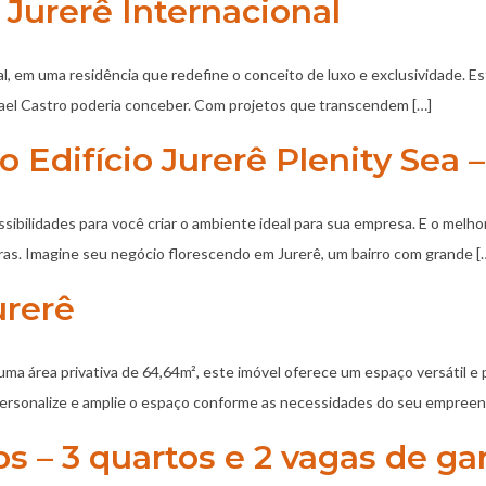
Jurerê Internacional
, em uma residência que redefine o conceito de luxo e exclusividade. Es
afael Castro poderia conceber. Com projetos que transcendem […]
 Edifício Jurerê Plenity Sea 
sibilidades para você criar o ambiente ideal para sua empresa. E o melh
ras. Imagine seu negócio florescendo em Jurerê, um bairro com grande [
urerê
m uma área privativa de 64,64m², este imóvel oferece um espaço versátil e
personalize e amplie o espaço conforme as necessidades do seu empreen
s – 3 quartos e 2 vagas de g