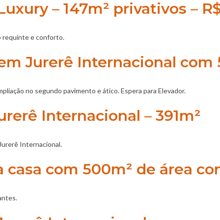
uxury – 147m² privativos – R
 requinte e conforto.
m Jurerê Internacional com 
mpliação no segundo pavimento e ático. Espera para Elevador.
urerê Internacional – 391m²
urerê Internacional.
a casa com 500m² de área co
antes.