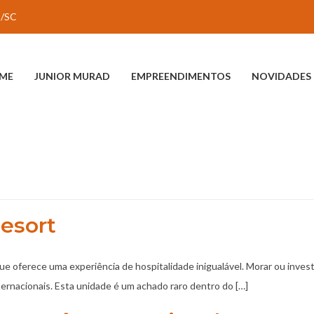
is/SC
ME
JUNIOR MURAD
EMPREENDIMENTOS
NOVIDADES
esort
e oferece uma experiência de hospitalidade inigualável. Morar ou invest
ternacionais. Esta unidade é um achado raro dentro do […]