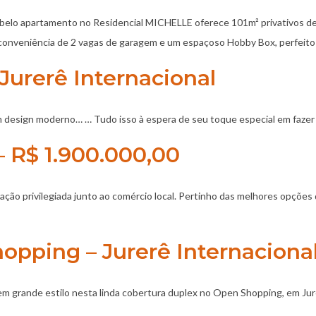
lo apartamento no Residencial MICHELLE oferece 101m² privativos de pu
a conveniência de 2 vagas de garagem e um espaçoso Hobby Box, perfeito 
Jurerê Internacional
om design moderno… … Tudo isso à espera de seu toque especial em fazer 
 R$ 1.900.000,00
o privilegiada junto ao comércio local. Pertinho das melhores opções de
opping – Jurerê Internaciona
em grande estilo nesta linda cobertura duplex no Open Shopping, em Jur