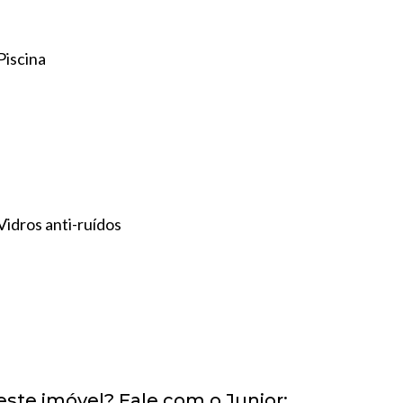
Piscina
Vidros anti-ruídos
este imóvel? Fale com o Junior: