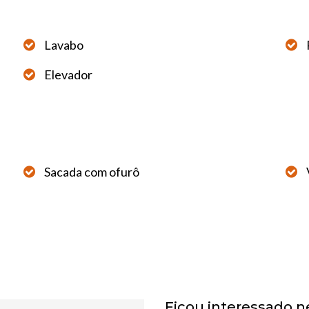
Lavabo
Elevador
Sacada com ofurô
Ficou interessado n