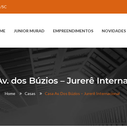
is/SC
ME
JUNIOR MURAD
EMPREENDIMENTOS
NOVIDADES
v. dos Búzios – Jurerê Intern
Home
Casas
Casa Av. Dos Búzios – Jurerê Internacional