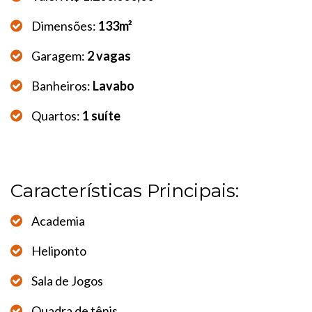
Dimensões:
133m²
Garagem:
2 vagas
Banheiros:
Lavabo
Quartos:
1 suíte
Características Principais:
Academia
Heliponto
Sala de Jogos
Quadra de tênis