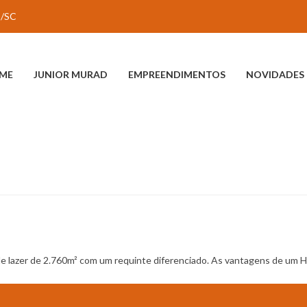
is/SC
ME
JUNIOR MURAD
EMPREENDIMENTOS
NOVIDADES
azer de 2.760m² com um requinte diferenciado. As vantagens de um Ho